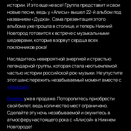
истории. И это еще не все! Группа представит и свои
новые песни, ведь у «Алисы» вышел 22-й альбом под
названием «Дудка». Сама презентация этого
альбома уже прошла в столице, и теперь Нижний
Новгород готовится к встрече с музыкальными
шедеврами, которые взорвут сердца всех
поклонников рока!
Насладитесь невероятной энергией и страстью
легендарной группы, которая стала неотъемлемой
частью истории российской рок-музыки. Не упустите
этот шанс пережить незабываемый момент вместе с
«Алисой»!
Билеты
уже в продаже. Поторопитесь приобрести
свой билет, ведь количество мест ограничено.
Сделайте эту ночь незабываемой и окунитесь в
атмосферу настоящего рока с «Алисой» в Нижнем
Новгороде!