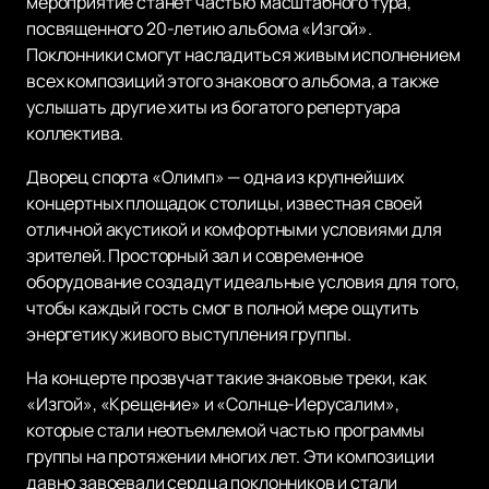
мероприятие станет частью масштабного тура,
посвященного 20-летию альбома «Изгой».
Поклонники смогут насладиться живым исполнением
всех композиций этого знакового альбома, а также
услышать другие хиты из богатого репертуара
коллектива.
Дворец спорта «Олимп» — одна из крупнейших
концертных площадок столицы, известная своей
отличной акустикой и комфортными условиями для
зрителей. Просторный зал и современное
оборудование создадут идеальные условия для того,
чтобы каждый гость смог в полной мере ощутить
энергетику живого выступления группы.
На концерте прозвучат такие знаковые треки, как
«Изгой», «Крещение» и «Солнце-Иерусалим»,
которые стали неотъемлемой частью программы
группы на протяжении многих лет. Эти композиции
давно завоевали сердца поклонников и стали