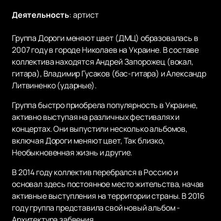
Деятельность
:
артист
Группа Дороги меняют цвет (ДМЦ) образовалась в
2007 году в городе Николаев на Украине. В составе
коллектива находятся Андрей Запорожец (вокал,
гитара), Владимир Гусаков (бас-гитара) и Александр
Литвиненко (ударные).
Группа быстро приобрела популярность в Украине,
активно выступая на различных фестивалях и
концертах. Они выпустили несколько альбомов,
включая Дороги меняют цвет, Так близко,
Необыкновенная жизнь и другие.
В 2014 году коллектив перебрался в Россию и
основал здесь постоянное место жительства, начав
активные выступления на территории страны. В 2016
году группа представила свой новый альбом -
Архитектура забвения.