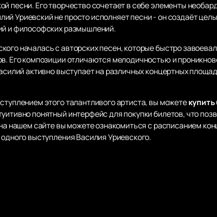
ой песни. Его творчество сочетает в себе элементы необар
ий Уриевский не просто исполняет песни - он создаёт цел
ций и философских размышлений.
кого началась с авторских песен, которые быстро завоева
ов. Его композиции отличаются мелодичностью и проникнов
Василий активно выступает на различных концертных площад
ыступлением этого талантливого артиста, вы можете
купить
туитивно понятный интерфейс для покупки билетов, что поз
, на нашем сайте вы можете ознакомиться с расписанием ко
и одного выступления Василия Уриевского.