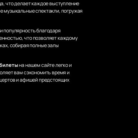
да, что делает каждое выступление
ые музыкальные спектакли, погружая
ли популярность благодаря
енностью, что позволяет каждому
ках, собирая полные залы
 билеты
на нашем сайте легко и
воляет вам сэкономить время и
нцертов и афишей предстоящих