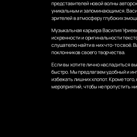
представителей новой волны авторск
уникальным и запоминающимся. Васил
зрителей в атмосферу глубоких эмо
Музыкальная карьера Василия Уриевс
искренности и оригинальности текст
слушателю найти в них что-то своё. 
поклонников своего творчества.
Если вы хотите лично насладиться в
быстро. Мы предлагаем удобный и ин
избежать лишних хлопот. Кроме того
мероприятий, чтобы не пропустить н