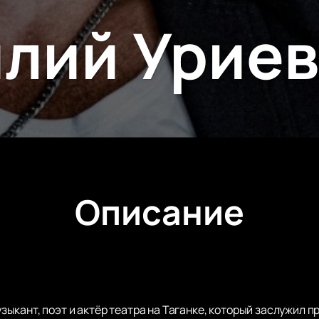
лий Урие
Описание
кант, поэт и актёр театра на Таганке, который заслужил п