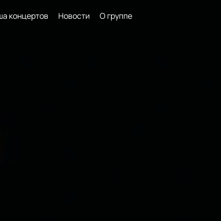
а концертов
Новости
О группе