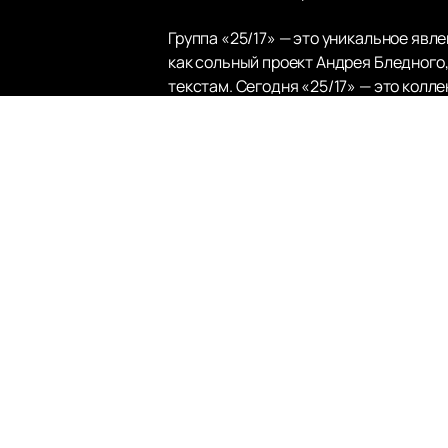
Группа «25/17» — это уникальное явл
как сольный проект Андрея Бледного
текстам. Сегодня «25/17» — это колл
Завьялова («Ант») и Андрея Позднух
которые находят отклик в сердцах сл
Творчество группы «25/17» отличает
композиции, такие как «Жду чуда», «
поклонников. За годы своего сущест
синглов, каждый из которых насыщен
Если вы хотите окунуться в атмосфер
предлагаем удобный интерфейс для п
на нашем сайте. Не упустите возмож
любимых треков. Группа «25/17» про
музыкальному стилю.