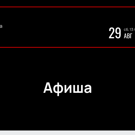
а
29
сб, 13
АВГ
Афиша