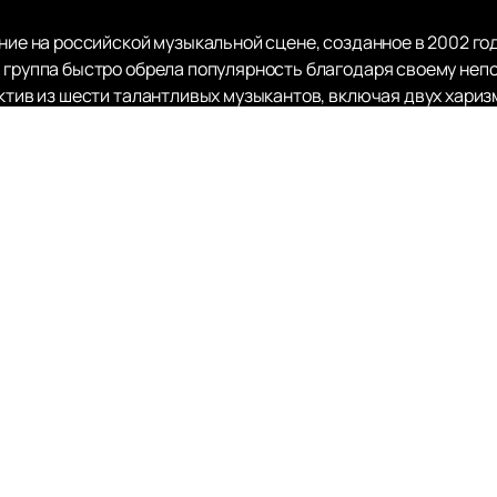
ение на российской музыкальной сцене, созданное в 2002 г
, группа быстро обрела популярность благодаря своему неп
ектив из шести талантливых музыкантов, включая двух хари
ова («Бледный»). Их музыка — это сочетание философских р
ушателей.
ся осмысленным подходом к вопросам патриотизма, религии 
Русская», «Подорожник» и «Она не такая как все», стали на
вования коллектив выпустил девять полноформатных альбо
 эмоциональной глубиной и искренностью.
у живого выступления группы «25/17»,
купить билеты
на наш
окупки билетов, а также актуальное расписание и афишу ко
ность стать частью этого уникального музыкального событ
должает вдохновлять и радовать своих поклонников, остава