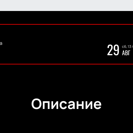
а
29
сб, 13
АВГ
Описание