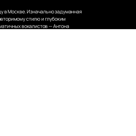
оду в Москве. Изначально задуманная
овторимому стилю и глубоким
зматичных вокалистов — Антона
азмышлений и актуальных тем,
и поиска смысла жизни. Их
стоящими гимнами для многих
мов и множество мини-альбомов и
ем сайте легко и быстро. Мы
нцертов, которые можно посмотреть
ия и насладиться живым исполнением
ясь верной своим идеалам и