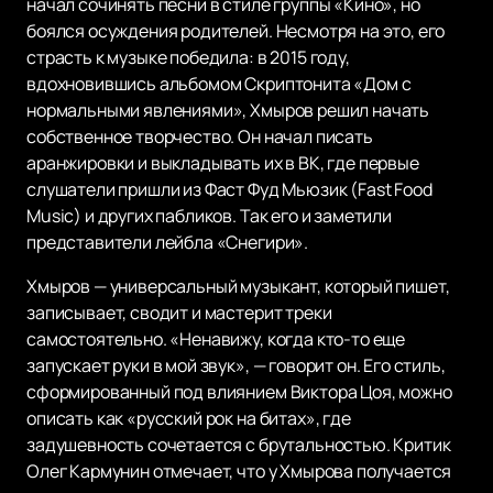
начал сочинять песни в стиле группы «Кино», но
боялся осуждения родителей. Несмотря на это, его
страсть к музыке победила: в 2015 году,
вдохновившись альбомом Скриптонита «Дом с
нормальными явлениями», Хмыров решил начать
собственное творчество. Он начал писать
аранжировки и выкладывать их в ВК, где первые
слушатели пришли из Фаст Фуд Мьюзик (Fast Food
Music) и других пабликов. Так его и заметили
представители лейбла «Снегири».
Хмыров — универсальный музыкант, который пишет,
записывает, сводит и мастерит треки
самостоятельно. «Ненавижу, когда кто-то еще
запускает руки в мой звук», — говорит он. Его стиль,
сформированный под влиянием Виктора Цоя, можно
описать как «русский рок на битах», где
задушевность сочетается с брутальностью. Критик
Олег Кармунин отмечает, что у Хмырова получается