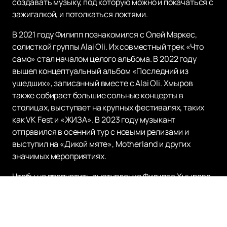
создавать музыку, под которую можно и покачаться с
зажигалкой, и потолкаться локтями.
В 2021 году Филипп познакомился с Олей Маркес,
солисткой группы Alai Oli. Их совместный трек «Что
само» стал началом целого альбома. В 2022 году
вышел концептуальный альбом «Последний из
ушедших», записанный вместе с Alai Oli. Хмыров
также собирает большие сольные концерты в
столицах, выступает на крупных фестивалях, таких
как VK Fest и «ЖИЗА». В 2023 году музыкант
отправился в осенний тур с новыми релизами и
выступил на «Дикой мяте», Motherland и других
значимых мероприятиях.
Чтобы не пропустить выступления Филиппа Хмырова,
вы можете
купить билеты
на нашем сайте легко и
быстро. Полное расписание и афишу концертов
можно посмотреть на нашем сайте. Не упустите шанс
увидеть одного из самых талантливых музыкантов