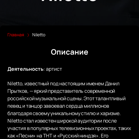
Главная
Niletto
Описание
Деятельность
:
артист
Niletto, известный под настоящим именем Данил
Прытков, — яркий представитель современной
российской музыкальной сцены. Этот талантливый
певец и танцор завоевал сердца миллионов
благодаря своему уникальному стилю и харизме.
Niletto стал известен широкой аудитории после
участия в популярных телевизионных проектах, таких
как «Песни» на ТНТ и «Русский ниндзя». Его