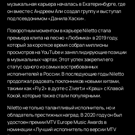
музыкальная карьера началась в Екатеринбурге, где
он вместе с Андреем Али создал группу и выступал
под псевдонимом «Данила Хаски».
Поворотным моментом в карьере Niletto стала
премьера клипа на песню «Любимка» в 2019 году,
который за короткое время собрал миллионы
просмотров на YouTube и занял лидирующие позиции
в музыкальных чартах. Этот успех закрепил его
статус одного из самых востребованных
исполнителей в России. В последующие годы Niletto
продолжал радовать поклонников новыми хитами,
такими как «Fly 2» в дуэте с Zivert и «Краш» с Клавой
Кокой, которые также стали популярными.
Niletto не только талантливый исполнитель, но и
обладатель престижных наград. В 2020 году он был
удостоен премии MTV Europe Music Awards в
номинации «Лучший исполнитель по версии MTV