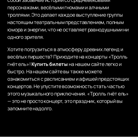
собой забавные истории со средневековыми
персонажами, весёлыми гномами и алчными
троллями. Это делает каждое выступление группы
настоящим театральным представлением, полным
юмора и энергии, что не оставляет равнодушными ни
одного зрителя.
Хотите погрузиться в атмосферу древних легенд и
весёлых пиршеств? Приходите на концерты «Тролль
гнёт ель»!
Купить билеты
на нашем сайте легко и
быстро. На нашем сайте вы также можете
ознакомиться с расписанием и афишей предстоящих
концертов. Не упустите возможность стать частью
этого музыкального приключения. «Тролль гнёт ель»
— это не просто концерт, это праздник, который вы
запомните надолго.