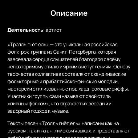
Описание
Деятельность
:
артист
«Тролль гнёт ель» — это уникальная российская
фолк-рок-группа из Санкт-Петербурга, которая
завоевала сердца слушателей благодаря своему
неповторимому стилю и ярким выступлениям. Основу
творчества коллектива составляют скандинавские
фольклорные и прибалтийско-финские мелодии,
мастерски стилизованные под хард-роковые риффы.
Участники группы сами называют свой стиль
«пивным фолком», что отражает их веселый и
задорный подход к музыке.
Тексты песен «Тролль гнёт ель» написаны как на
русском, так и на английском языках, и представляют