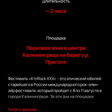
Длительность
~
2 часа
Площадка
Парковая зона в центре
Калининграда на берегу р.
Преголя
Фестиваль «K!nRock XXX» - это эпический юбилей
старейшего в России международного рок-опен-
эйр фестиваля, который пройдет с 8 по 11 августа в
городе Калининграде. За эти дни на площадке
фестиваля соберутся 60 участников из России,
Беларуси, республик Прибалтики и Средней Азии,
Читать дальше...