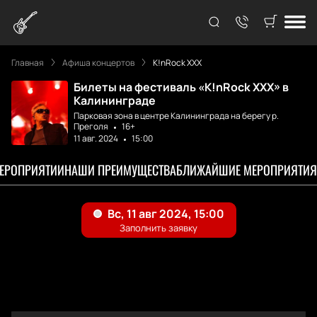
Главная
Афиша концертов
K!nRock XXX
Билеты на фестиваль «K!nRock XXX» в
Калининграде
Парковая зона в центре Калининграда на берегу р.
Преголя
16+
11 авг. 2024
15:00
МЕРОПРИЯТИИ
НАШИ ПРЕИМУЩЕСТВА
БЛИЖАЙШИЕ МЕРОПРИЯТИЯ