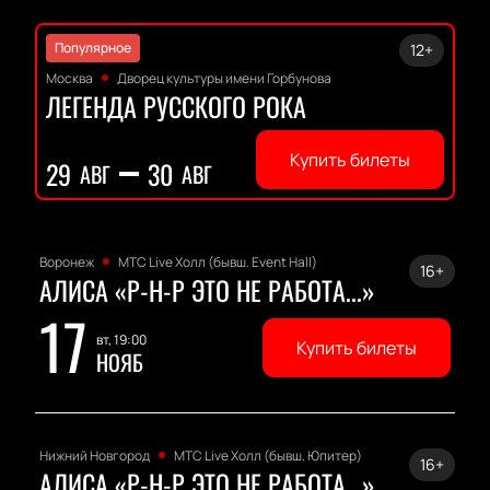
Популярное
12+
Москва
Дворец культуры имени Горбунова
ЛЕГЕНДА РУССКОГО РОКА
Купить билеты
29
30
АВГ
АВГ
Воронеж
МТС Live Холл (бывш. Event Hall)
16+
АЛИСА «Р-Н-Р ЭТО НЕ РАБОТА...»
17
вт, 19:00
Купить билеты
НОЯБ
Нижний Новгород
МТС Live Холл (бывш. Юпитер)
16+
АЛИСА «Р-Н-Р ЭТО НЕ РАБОТА...»