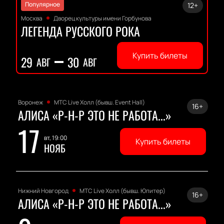
Популярное
12+
Москва
Дворец культуры имени Горбунова
ЛЕГЕНДА РУССКОГО РОКА
Купить билеты
29
30
АВГ
АВГ
Воронеж
МТС Live Холл (бывш. Event Hall)
16+
АЛИСА «Р-Н-Р ЭТО НЕ РАБОТА...»
17
вт, 19:00
Купить билеты
НОЯБ
Нижний Новгород
МТС Live Холл (бывш. Юпитер)
16+
АЛИСА «Р-Н-Р ЭТО НЕ РАБОТА...»