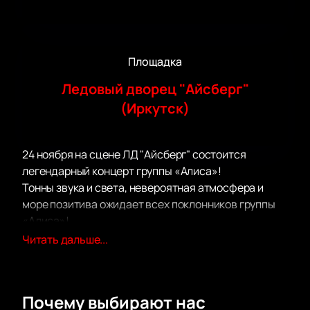
Площадка
Ледовый дворец "Айсберг"
(Иркутск)
24 ноября на сцене ЛД "Айсберг" состоится
легендарный концерт группы «Алиса»!
Тонны звука и света, невероятная атмосфера и
море позитива ожидает всех поклонников группы
«Алиса»!
В рамках концерта вы услышите как самые
Читать дальше...
популярные и проверенные временем композиции,
так и свежие новинки в репертуаре группы «Алиса»,
вышедшие в недавних альбомах.
Почему выбирают нас
На сцене ЛД "Айсберг" вас ожидает супер