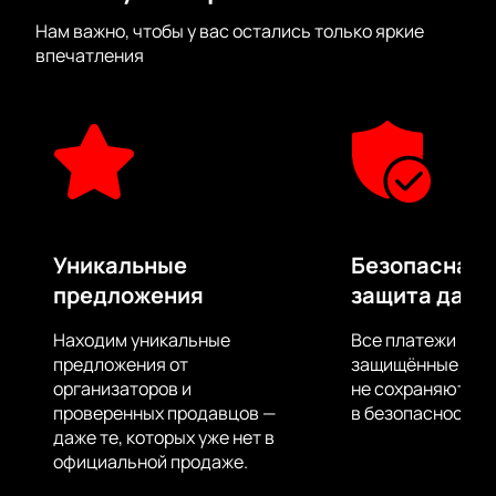
качественный звук и эффектное световое и
Нам важно, чтобы у вас остались только яркие
лазерное сопровождение и конечно же, обаяние
впечатления
группы «Алиса».
Большие экраны за сценой помогут рассмотреть
все происходящее на ней в мельчайших
подробностях.
Уникальные
Безопасная 
предложения
защита данн
Находим уникальные
Все платежи про
предложения от
защищённые шлю
организаторов и
не сохраняются 
проверенных продавцов —
в безопасности.
даже те, которых уже нет в
официальной продаже.