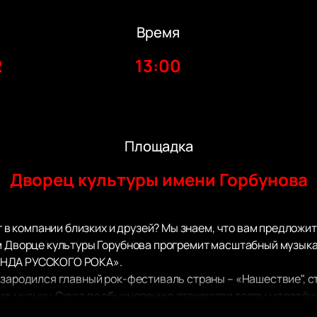
Время
2
13:00
Площадка
Дворец культуры имени Горбунова
уг в компании близких и друзей? Мы знаем, что вам предложит
ом Дворце культуры Горубнова прогремит масштабный музык
ЕНДА РУССКОГО РОКА».
 зародился главный рок-фестиваль страны – «Нашествие", 
ую музыку. Сюда по обыкновению стекаются толпы молодёжи
к вышло, что из-за пандемийных ограничений в прошлом год