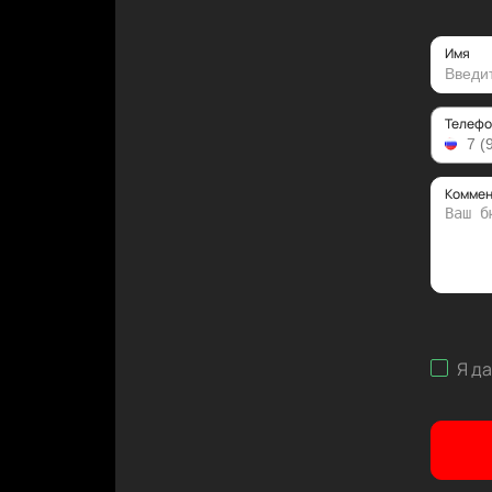
Имя
Телефо
Коммен
Я д