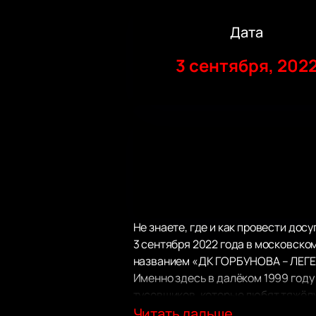
Дата
3 сентября, 202
Не знаете, где и как провести дос
3 сентября 2022 года в московск
названием «ДК ГОРБУНОВА – ЛЕГ
Именно здесь в далёком 1999 году
тусовщиков, которые любят тяжёл
наслаждаясь любимыми хитами. Та
Читать дальше...