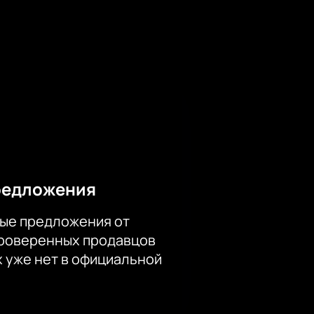
тот раз сразу на трёх сценах в
сА», «Пилот», «Анимация» и
жно менее чем за 5 минут на
направим на ваш e-mail
редложения
ые предложения от
проверенных продавцов
х уже нет в официальной