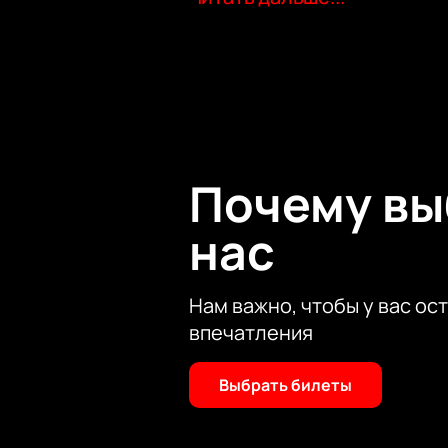
однако теперь их нет и «Горбуша» 
один день будут сыграны полноцен
«MORDOR», а также еще десяток п
Купить билеты на музыкальный ро
нашем сайте. Просто выбирайте мес
официальные билеты.
Почему в
нас
Нам важно, чтобы у вас ос
впечатления
Выбрать билеты