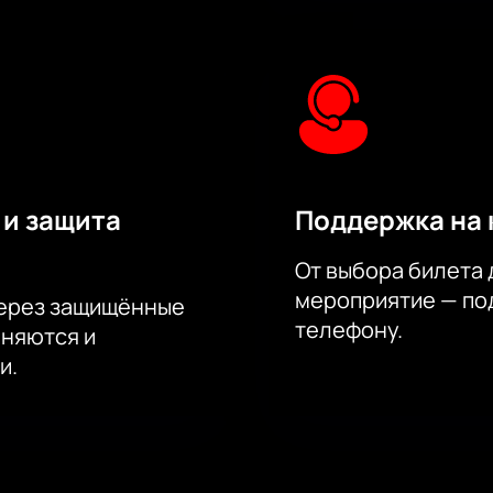
 и защита
Поддержка на 
От выбора билета 
мероприятие — под
через защищённые
телефону.
аняются и
и.