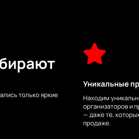
распахнёт свои большие двери для всех поклонников рока. В э
ные часовые выступления таких рок-коллективов, как «Али
редставителей этого направления.
к-фестиваль «ДК ГОРБУНОВА – ЛЕГЕНДА РУССКОГО РОКА» мо
та и кликните по кнопке «оплатить». Сразу после этого мы 
ыбирают
Уникальные п
тались только яркие
Находим уникальн
организаторов и 
— даже те, которы
продаже.